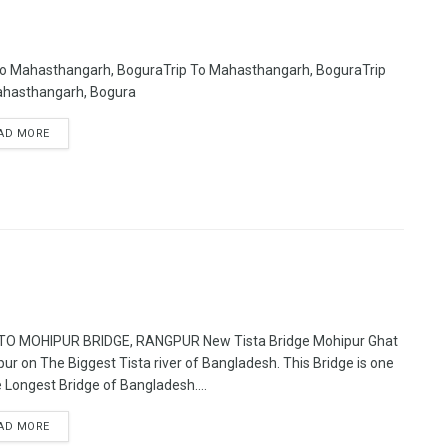
To Mahasthangarh, BoguraTrip To Mahasthangarh, BoguraTrip
hasthangarh, Bogura
AD MORE
TO MOHIPUR BRIDGE, RANGPUR New Tista Bridge Mohipur Ghat
ur on The Biggest Tista river of Bangladesh. This Bridge is one
e Longest Bridge of Bangladesh....
AD MORE