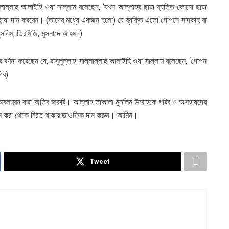
সাল্লাল্লাহু আলাইহি ওয়া সাল্লাম বলেছেন, ‘যখন আল্লাহর ছায়া ব্যতিত কোনো ছায়া
ছায়া দান করবেন। (তাদের মধ্যে একজন হলো) যে ব্যক্তি এতো গোপনে সাদকাহ বা
 মুসলিম, তিরমিজি, মুসনাদে আহমদ)
 বর্ণনা করেছেন যে, রাসুলুল্লাহ সাল্লাল্লাহু আলাইহি ওয়া সাল্লাম বলেছেন, ‘গোপন
িব)
া অবলম্বন করা অতিব জরুরি। আল্লাহ তাআলা মুসলিম উম্মাহকে গরিব ও অসহায়দের
দান করা থেকে বিরত থাকার তাওফিক দান করুন। আমিন।
Tweet