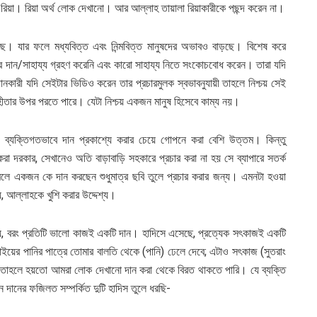
রিয়া। রিয়া অর্থ লোক দেখানো। আর আল্লাহ তায়ালা রিয়াকারীকে পছন্দ করেন না।
ে। যার ফলে মধ্যবিত্ত এবং নিন্মবিত্ত মানুষদের অভাবও বাড়ছে। বিশেষ করে
ষের দান/সাহায্য গ্রহণ করেনি এবং কারো সাহায্য নিতে সংকোচবোধ করেন। তারা যদি
ানকারী যদি সেইটার ভিডিও করেন তার প্রচারমুলক স্বভাবনুযায়ী তাহলে নিশ্চয় সেই
্রহীতার উপর পরতে পারে। যেটা নিশ্চয় একজন মানুষ হিসেবে কাম্য নয়।
ব্যক্তিগতভাবে দান প্রকাশ্যে করার চেয়ে গোপনে করা বেশি উত্তম। কিন্তু
 করা দরকার, সেখানেও অতি বাড়াবাড়ি সহকারে প্রচার করা না হয় সে ব্যাপারে সতর্ক
লে একজন কে দান করছেন শুধুমাত্র ছবি তুলে প্রচার করার জন্য। এমনটা হওয়া
য়, আল্লাহকে খুশি করার উদ্দেশ্য।
ন নয়, বরং প্রতিটি ভালো কাজই একটি দান। হাদিসে এসেছে, প্রত্যেক সৎকাজই একটি
ভাইয়ের পানির পাত্রে তোমার বালতি থেকে (পানি) ঢেলে দেবে; এটাও সৎকাজ (সুতরাং
তাহলে হয়তো আমরা লোক দেখানো দান করা থেকে বিরত থাকতে পারি। যে ব্যক্তি
ানের ফজিলত সম্পর্কিত দুটি হাদিস তুলে ধরছি-