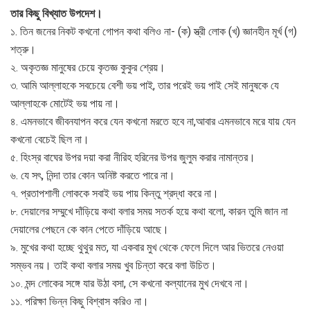
তার কিছু বিখ্যাত উপদেশ।
১. তিন জনের নিকট কখনো গোপন কথা বলিও না- (ক) স্ত্রী লোক (খ) জ্ঞানহীন মূর্খ (গ)
শত্রু।
২. অকৃতজ্ঞ মানুষের চেয়ে কৃতজ্ঞ কুকুর শ্রেয়।
৩. আমি আল্লাহকে সবচেয়ে বেশী ভয় পাই, তার পরেই ভয় পাই সেই মানুষকে যে
আল্লাহকে মোটেই ভয় পায় না।
৪. এমনভাবে জীবনযাপন করে যেন কখনো মরতে হবে না,আবার এমনভাবে মরে যায় যেন
কখনো বেচেই ছিল না।
৫. হিংস্র বাঘের উপর দয়া করা নীরিহ হরিনের উপর জুলুম করার নামান্তর।
৬. যে সৎ, নিন্দা তার কোন অনিষ্ট করতে পারে না।
৭. প্রতাপশালী লোককে সবাই ভয় পায় কিন্তু শ্রদ্ধা করে না।
৮. দেয়ালের সম্মুখে দাঁড়িয়ে কথা বলার সময় সতর্ক হয়ে কথা বলো, কারন তুমি জান না
দেয়ালের পেছনে কে কান পেতে দাঁড়িয়ে আছে।
৯. মুখের কথা হচ্ছে থুথুর মত, যা একবার মুখ থেকে ফেলে দিলে আর ভিতরে নেওয়া
সম্ভব নয়। তাই কথা বলার সময় খুব চিন্তা করে বলা উচিত।
১০. মন্দ লোকের সঙ্গে যার উঠা বসা, সে কখনো কল্যানের মুখ দেখবে না।
১১. পরিক্ষা ভিন্ন কিছু বিশ্বাস করিও না।