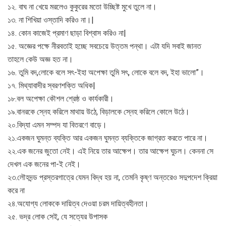
১২. বাঘ না খেয়ে মরলেও কুকুরের মতো উচ্ছিষ্ট মুখে তুলে না।
১৩. না শিখিয়া ওস্তাদি করিও না।|
১৪. কোন কাজেই প্রমাণ ছাড়া বিশ্বাস করিও না|
১৫. অজ্ঞের পক্ষে নীরবতাই হচ্ছে সবচেয়ে উত্তম পন্থা। এটা যদি সবাই জানত
তাহলে কেউ অজ্ঞ হত না।
১৬. তুমি বদ,লোকে বলে সৎ-ইহা অপেক্ষা তুমি সৎ, লোকে বলে বদ, ইহা ভালো”।
১৭. মিথ্যাবাদীর স্বরণশক্তি অধিক|
১৮.বল অপেক্ষা কৌশল শ্রেষ্ঠ ও কার্যকারী।
১৯.বানরকে স্নেহ করিলে মাথায় উঠে, বিড়ালকে স্নেহ করিলে কোলে উঠে।
২০.বিদ্যা এমন সম্পদ যা বিতরণে বাড়ে।
২১.একজন ঘুমন্ত ব্যক্তি আর একজন ঘুমন্ত ব্যক্তিকে জাগ্রত করতে পারে না।
২২.এক জনের জুতো নেই। এই নিয়ে তার আক্ষেপ। তার আক্ষেপ ঘুচল। কেননা সে
দেখল এক জনের পা-ই নেই।
২৩.লৌহদন্ড প্রস্তরগাত্রে যেমন বিদ্ধ হয় না, তেমনি কৃষ্ণ অন্তরেও সদুপদেশ ক্রিয়া
করে না
২৪.অযোগ্য লোককে দায়িত্ব দেওয়া চরম দায়িত্বহীনতা।
২৫. ভদ্র লোক সেই, যে সত্যের উপাসক