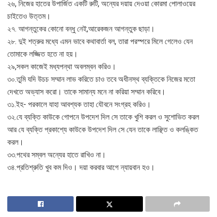
২৬, নিজের হাতের উপার্জিত একটি রুটি, অন্যের দয়ায় দেওয়া কোরমা পোলাওয়ের
চাইতেও উত্তম।
২৭. আগন্তুকের কোনো বন্ধু নেই,আরেকজন আগন্তুক ছাড়া।
২৮. দুই শত্রুর মধ্যে এমন ভাবে কথাবার্তা বল, তারা পরস্পরে মিলে গেলেও যেন
তোমাকে লজ্জিত হতে না হয়।
২৯,সকল কাজেই মধ্যপন্থা অবলম্বন করিও।
৩০.তুমি যদি উচচ সম্মান লাভ করিতে চাও তবে অধীনস্থ ব্যক্তিকে নিজের মতো
দেখতে অভ্যাস করো। তাকে সামান্য মনে না করিয়া সম্মান করিবে।
৩১.ইহ- পরকালে যাহা আবশ্যক তাহা যৌবনে সংগ্রহ করিও।
৩২.যে ব্যক্তি কাউকে গোপনে উপদেশ দিল সে তাকে খুশি করল ও সুশোভিত করল
আর যে ব্যক্তি প্রকাশ্যে কাউকে উপদেশ দিল সে যেন তাকে লাঞ্ছিত ও কলঙ্কিত
করল।
৩৩.পথের সম্বল অন্যের হাতে রাখিও না।
৩৪.প্রতিশ্রুতি খুব কম দিও। দয়া করবার আগে ন্যায়বান হও।